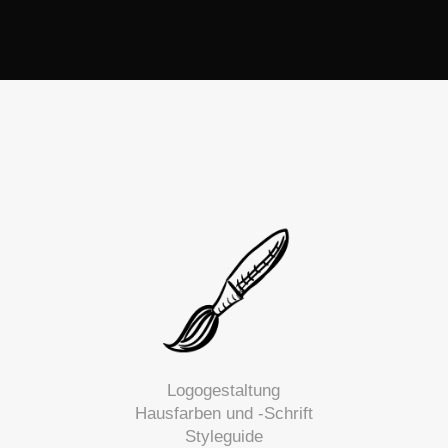
Logogestaltung
Hausfarben und -Schrift
Styleguide