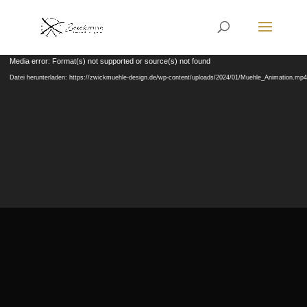
Video-
Media error: Format(s) not supported or source(s) not found
Player
Datei herunterladen: https://zwickmuehle-design.de/wp-content/uploads/2024/01/Muehle_Animation.mp4