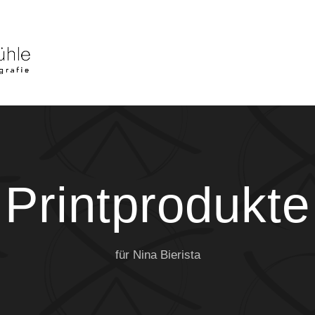
Printprodukte
für Nina Bierista